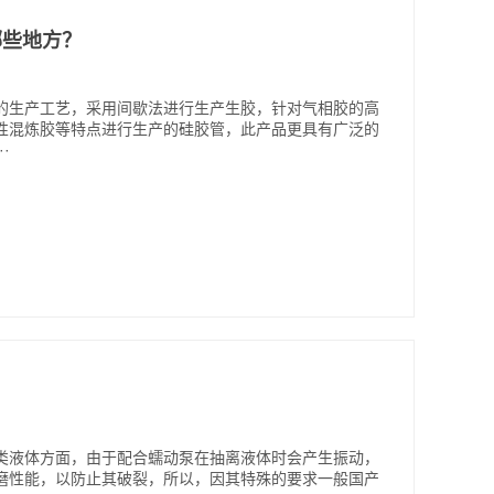
哪些地方？
的生产工艺，采用间歇法进行生产生胶，针对气相胶的高
性混炼胶等特点进行生产的硅胶管，此产品更具有广泛的
·
类液体方面，由于配合蠕动泵在抽离液体时会产生振动，
磨性能，以防止其破裂，所以，因其特殊的要求一般国产