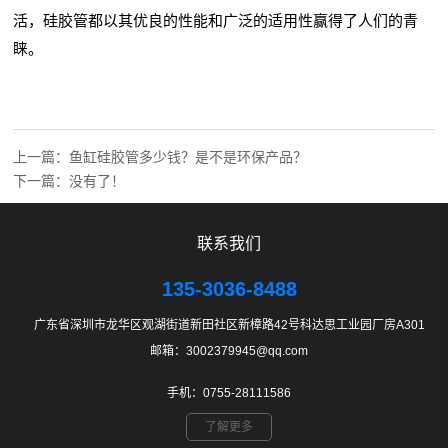
活，硅胶管都以其优良的性能和广泛的适用性赢得了人们的青
睐。
上一篇：
鱼缸硅胶管多少钱？是不是环保产品？
下一篇：没有了！
联系我们
135-3036-8488
广东省深圳市龙华区观湖街道新田社区新樟路42号科达思工业园厂房A301
邮箱：3002379945@qq.com
手机：0755-28111586
了解更多